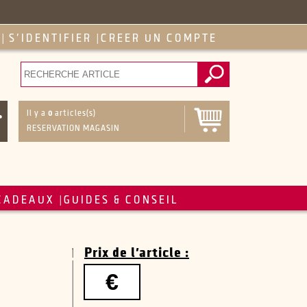
S'IDENTIFIER
CREER UN COMPTE
|
|
Il y a
0
articles(s)
RESERVATION MAGASIN
CADEAUX
GUIDES & CONSEIL
|
Prix de l'article :
€