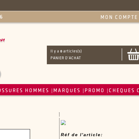
MON COMPTE
Il y a
0
articles(s)
PANIER D'ACHAT
USSURES HOMMES
MARQUES
PROMO
CHEQUES 
|
|
|
Réf de l'article: