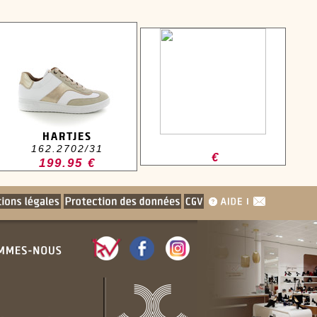
HARTJES
162.2702/31
€
199.95 €