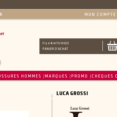
MON COMPTE
Il y a
0
articles(s)
PANIER D'ACHAT
USSURES HOMMES
MARQUES
PROMO
CHEQUES 
|
|
|
LUCA GROSSI