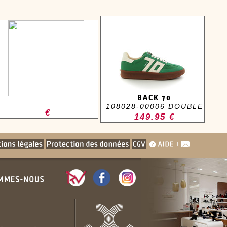
BACK 70
108028-00006 DOUBLE
€
149.95 €