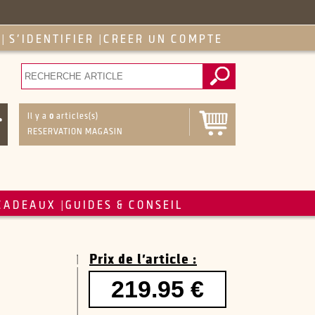
S'IDENTIFIER
CREER UN COMPTE
|
|
Il y a
0
articles(s)
RESERVATION MAGASIN
CADEAUX
GUIDES & CONSEIL
|
Prix de l'article :
219.95 €