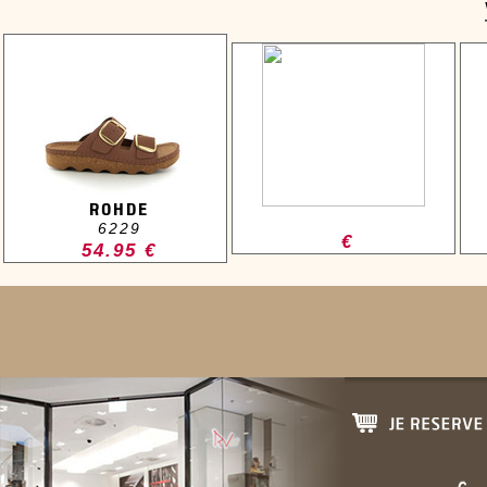
ROHDE
6229
€
54.95 €