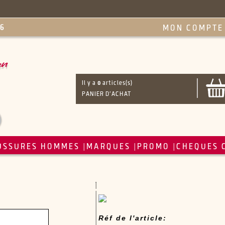
MON COMPTE
Il y a
0
articles(s)
PANIER D'ACHAT
USSURES HOMMES
MARQUES
PROMO
CHEQUES 
|
|
|
Réf de l'article: