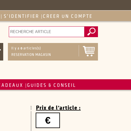
S'IDENTIFIER
CREER UN COMPTE
|
|
Il y a
0
articles(s)
RESERVATION MAGASIN
CADEAUX
GUIDES & CONSEIL
|
Prix de l'article :
€