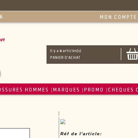
MON COMPTE
Il y a
0
articles(s)
PANIER D'ACHAT
USSURES HOMMES
MARQUES
PROMO
CHEQUES 
|
|
|
Réf de l'article: