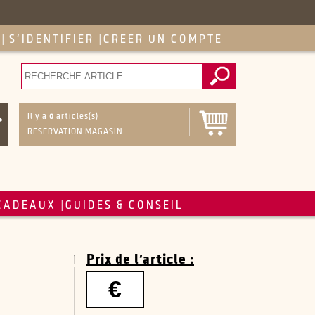
S'IDENTIFIER
CREER UN COMPTE
|
|
Il y a
0
articles(s)
RESERVATION MAGASIN
CADEAUX
GUIDES & CONSEIL
|
Prix de l'article :
€