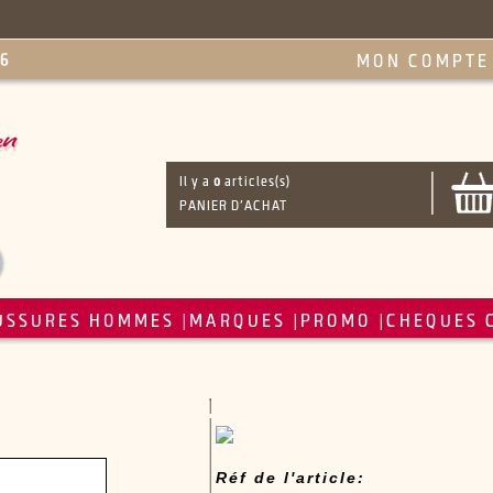
MON COMPTE
Il y a
0
articles(s)
PANIER D'ACHAT
USSURES HOMMES
MARQUES
PROMO
CHEQUES 
|
|
|
Réf de l'article: