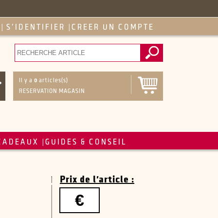
S'IDENTIFIER
CREER UN COMPTE
|
|
Il y a
0
articles(s)
RESERVATION MAGASIN
CADEAUX
GUIDES & CONSEIL
|
Prix de l'article :
€