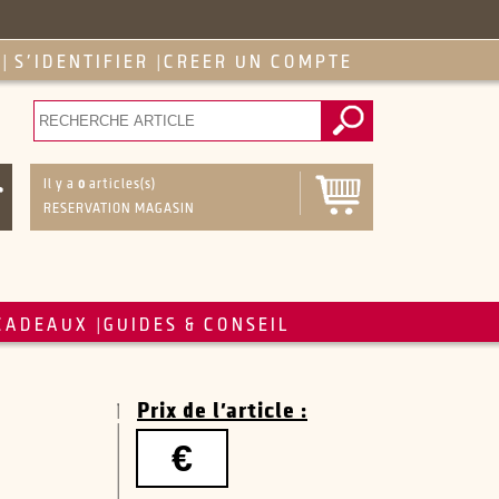
S'IDENTIFIER
CREER UN COMPTE
|
|
Il y a
0
articles(s)
RESERVATION MAGASIN
CADEAUX
GUIDES & CONSEIL
|
Prix de l'article :
€