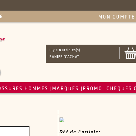
MON COMPTE
Il y a
0
articles(s)
PANIER D'ACHAT
USSURES HOMMES
MARQUES
PROMO
CHEQUES 
|
|
|
Réf de l'article: