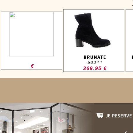
BRUNATE
58344
€
369.95 €