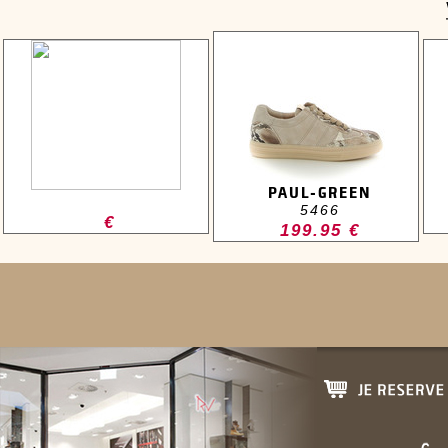
PAUL-GREEN
5466
€
199.95 €