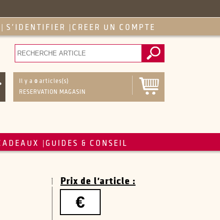
S'IDENTIFIER
CREER UN COMPTE
|
|
Il y a
0
articles(s)
RESERVATION MAGASIN
CADEAUX
GUIDES & CONSEIL
|
Prix de l'article :
€