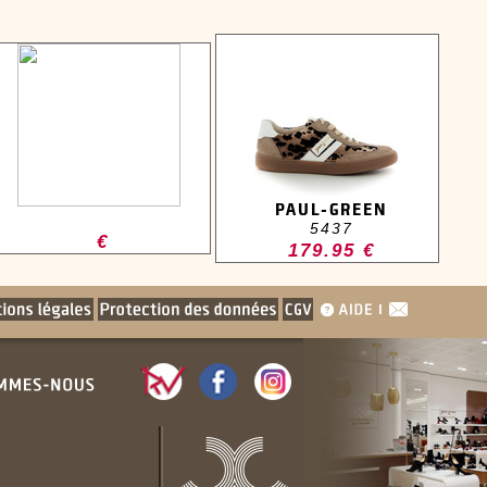
PAUL-GREEN
5437
€
179.95 €