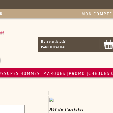
MON COMPTE
Il y a
0
articles(s)
PANIER D'ACHAT
USSURES HOMMES
MARQUES
PROMO
CHEQUES 
|
|
|
Réf de l'article: