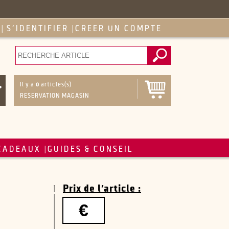
S'IDENTIFIER
CREER UN COMPTE
|
|
Il y a
0
articles(s)
RESERVATION MAGASIN
CADEAUX
GUIDES & CONSEIL
|
Prix de l'article :
€