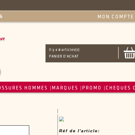
MON COMPTE
Il y a
0
articles(s)
PANIER D'ACHAT
USSURES HOMMES
MARQUES
PROMO
CHEQUES 
|
|
|
Réf de l'article: