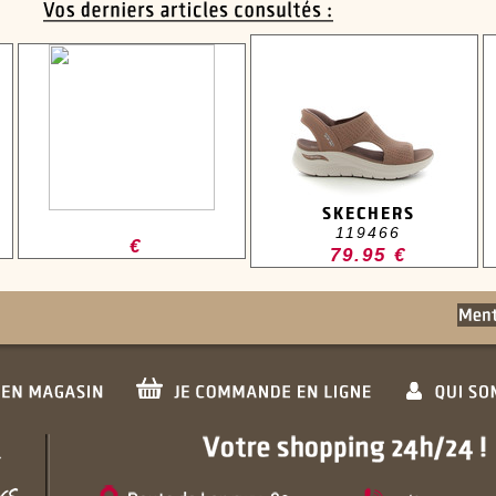
SKECHERS
119466
€
79.95 €