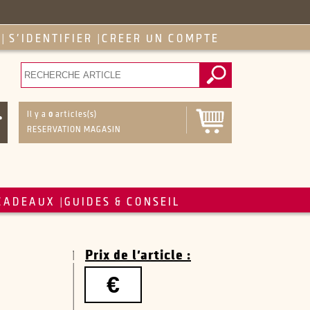
S'IDENTIFIER
CREER UN COMPTE
|
|
Il y a
0
articles(s)
RESERVATION MAGASIN
CADEAUX
GUIDES & CONSEIL
|
Prix de l'article :
€