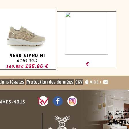
NERO-GIARDINI
615180D
€
135.96 €
169.95€