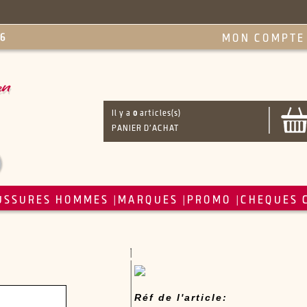
MON COMPTE
Il y a
0
articles(s)
PANIER D'ACHAT
USSURES HOMMES
MARQUES
PROMO
CHEQUES 
|
|
|
Réf de l'article: