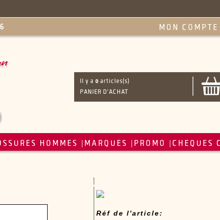
MON COMPTE
Il y a
0
articles(s)
PANIER D'ACHAT
USSURES HOMMES
MARQUES
PROMO
CHEQUES 
|
|
|
Réf de l'article: