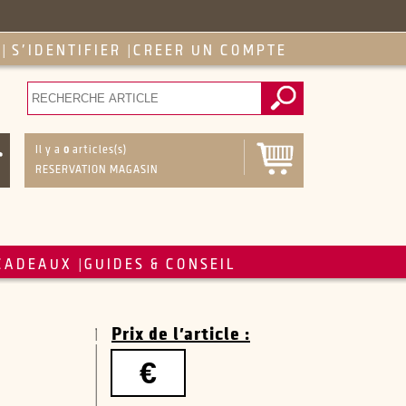
S'IDENTIFIER
CREER UN COMPTE
|
|
Il y a
0
articles(s)
RESERVATION MAGASIN
CADEAUX
GUIDES & CONSEIL
|
Prix de l'article :
€