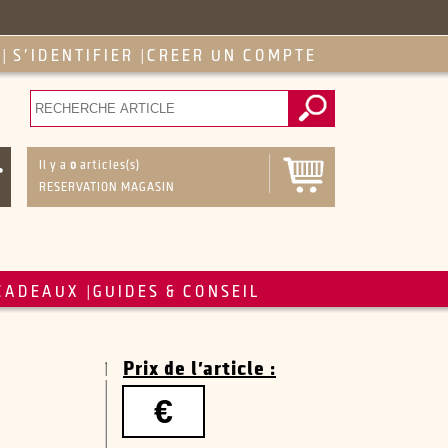
S'IDENTIFIER
CREER UN COMPTE
|
|
Il y a
0
articles(s)
RESERVATION MAGASIN
CADEAUX
GUIDES & CONSEIL
|
Prix de l'article :
€