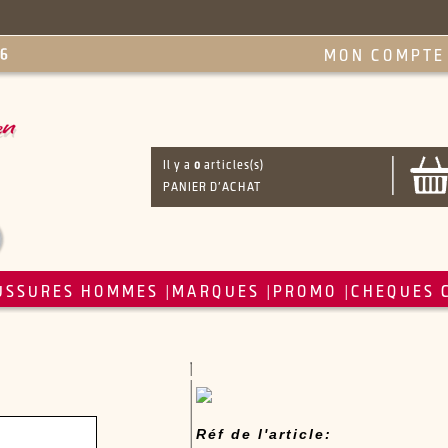
MON COMPTE
Il y a
0
articles(s)
PANIER D'ACHAT
USSURES HOMMES
MARQUES
PROMO
CHEQUES 
|
|
|
Réf de l'article: