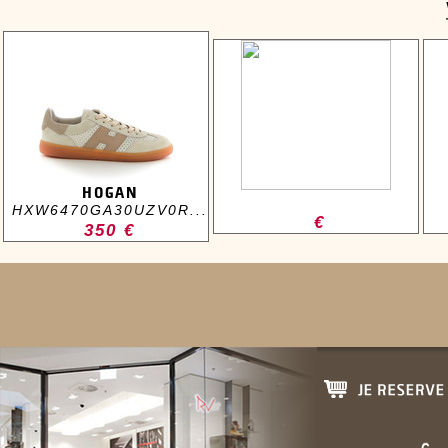
HOGAN
HXW6470GA30UZV0R...
€
350 €