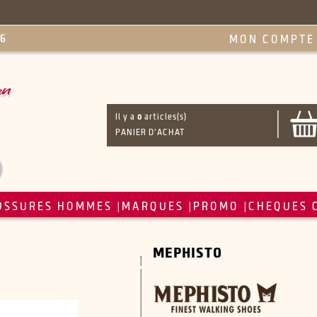
MON COMPTE
Il y a
0
articles(s)
PANIER D'ACHAT
USSURES HOMMES
MARQUES
PROMO
CHEQUES 
|
|
|
MEPHISTO