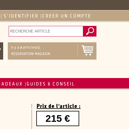
S'IDENTIFIER
CREER UN COMPTE
|
|
Il y a
0
articles(s)
RESERVATION MAGASIN
CADEAUX
GUIDES & CONSEIL
|
Prix de l'article :
215 €