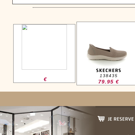
SKECHERS
138435
€
79.95 €