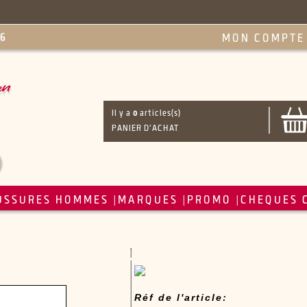
MON COMPTE
Il y a
0
articles(s)
PANIER D'ACHAT
USSURES HOMMES
MARQUES
PROMO
CHEQUES 
|
|
|
Réf de l'article: