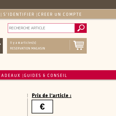
S'IDENTIFIER
CREER UN COMPTE
|
|
Il y a
0
articles(s)
RESERVATION MAGASIN
CADEAUX
GUIDES & CONSEIL
|
Prix de l'article :
€