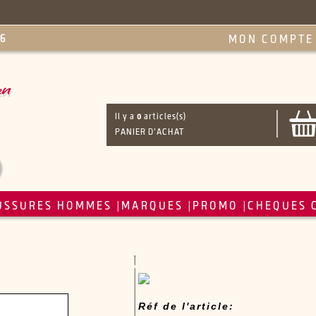
MON COMPTE
Il y a
0
articles(s)
PANIER D'ACHAT
USSURES HOMMES
MARQUES
PROMO
CHEQUES 
|
|
|
Réf de l'article: