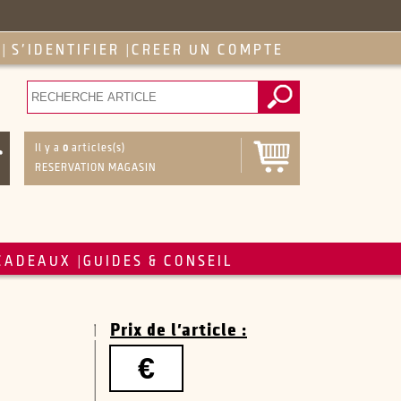
S'IDENTIFIER
CREER UN COMPTE
|
|
Il y a
0
articles(s)
RESERVATION MAGASIN
CADEAUX
GUIDES & CONSEIL
|
Prix de l'article :
€