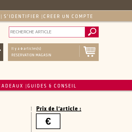
S'IDENTIFIER
CREER UN COMPTE
|
|
Il y a
0
articles(s)
RESERVATION MAGASIN
CADEAUX
GUIDES & CONSEIL
|
Prix de l'article :
€