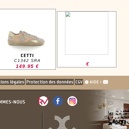
CETTI
C1342 SRA
€
149.95 €