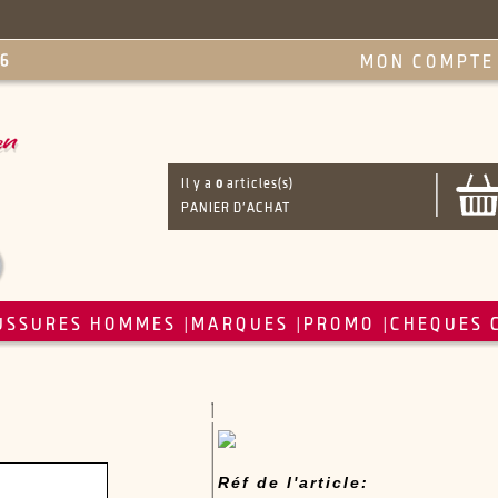
MON COMPTE
Il y a
0
articles(s)
PANIER D'ACHAT
USSURES HOMMES
MARQUES
PROMO
CHEQUES 
|
|
|
Réf de l'article: