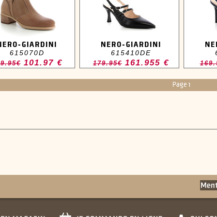
NERO-GIARDINI
NERO-GIARDINI
NE
615070D
615410DE
101.97 €
161.955 €
9.95€
179.95€
169.
Page 1