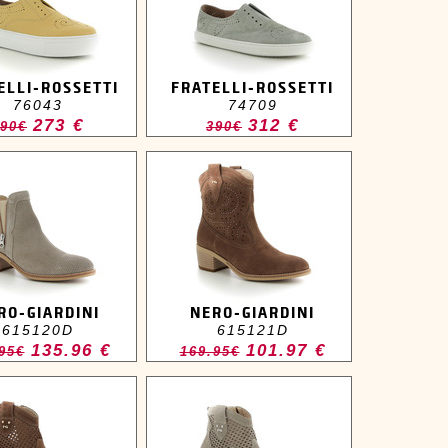
ELLI-ROSSETTI
FRATELLI-ROSSETTI
76043
74709
273 €
312 €
90€
390€
RO-GIARDINI
NERO-GIARDINI
615120D
615121D
135.96 €
101.97 €
95€
169.95€