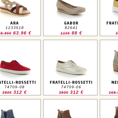
ARA
GABOR
FRAT
1233518
82641
63.96 €
88 €
79.95€
110€
3
ATELLI-ROSSETTI
FRATELLI-ROSSETTI
NE
74709-08
74709-06
312 €
312 €
390€
390€
169.