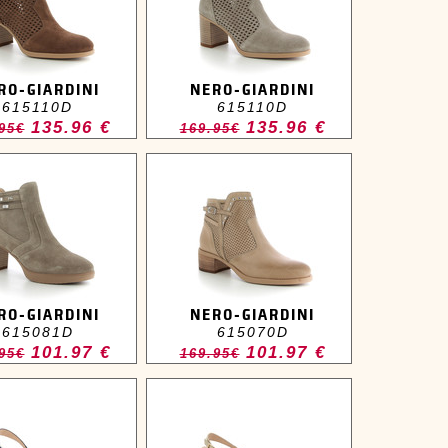
RO-GIARDINI
NERO-GIARDINI
615110D
615110D
135.96 €
135.96 €
95€
169.95€
RO-GIARDINI
NERO-GIARDINI
615081D
615070D
101.97 €
101.97 €
95€
169.95€