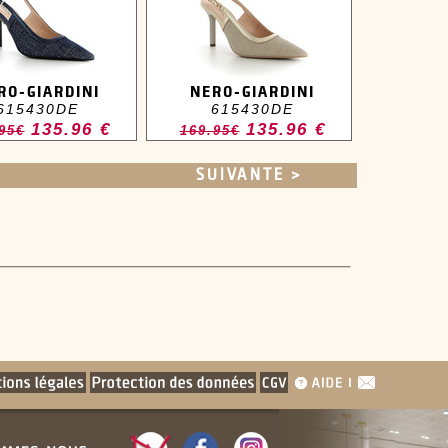
RO-GIARDINI
NERO-GIARDINI
615430DE
615430DE
135.96 €
135.96 €
95€
169.95€
SUIVANTE >