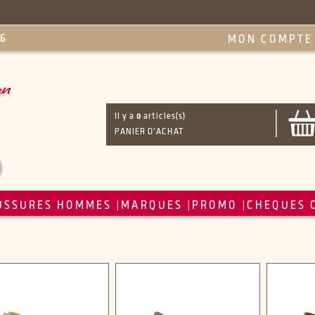
MON COMPTE
Il y a
0
articles(s)
PANIER D'ACHAT
USSURES HOMMES
MARQUES
PROMO
CHEQUES 
|
|
|