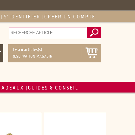
S'IDENTIFIER
CREER UN COMPTE
|
|
Il y a
0
articles(s)
RESERVATION MAGASIN
CADEAUX
GUIDES & CONSEIL
|