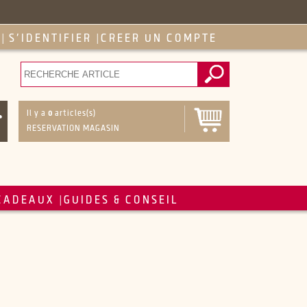
S'IDENTIFIER
CREER UN COMPTE
|
|
Il y a
0
articles(s)
RESERVATION MAGASIN
CADEAUX
GUIDES & CONSEIL
|