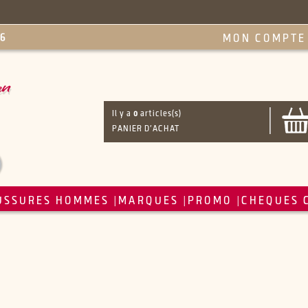
MON COMPTE
Il y a
0
articles(s)
PANIER D'ACHAT
USSURES HOMMES
MARQUES
PROMO
CHEQUES 
|
|
|