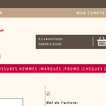
MON COMPTE
Il y a
0
articles(s)
PANIER D'ACHAT
USSURES HOMMES
MARQUES
PROMO
CHEQUES 
|
|
|
Réf de l'article: