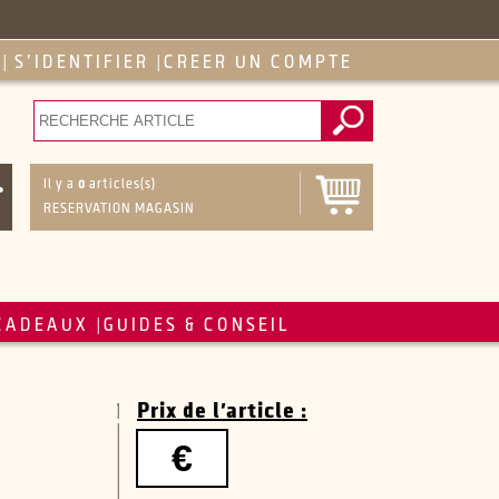
S'IDENTIFIER
CREER UN COMPTE
|
|
Il y a
0
articles(s)
RESERVATION MAGASIN
CADEAUX
GUIDES & CONSEIL
|
Prix de l'article :
€